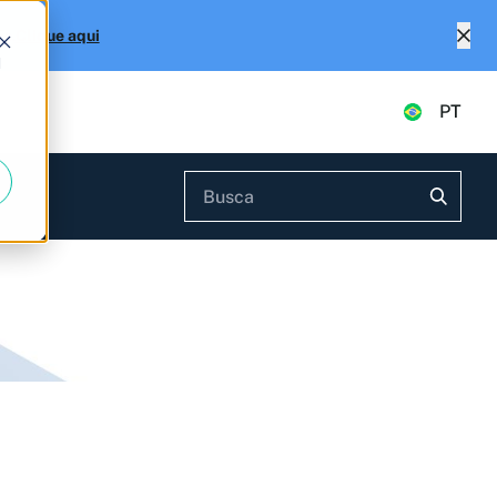
Fs.
Clique aqui
d
PT