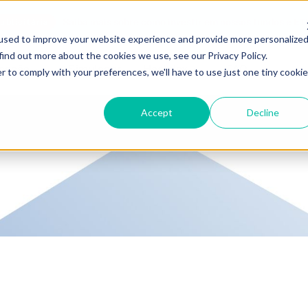
Saiba mais sobre como investir em nossos fundos e ET
blicitária
used to improve your website experience and provide more personalize
find out more about the cookies we use, see our Privacy Policy.
ucação
Simulador
Hashdex
FAQ
r to comply with your preferences, we'll have to use just one tiny cookie
Accept
Decline