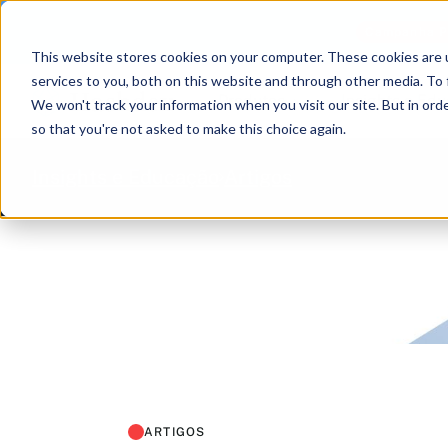
Campanha Pu
This website stores cookies on your computer. These cookies are 
services to you, both on this website and through other media. To 
Produtos
Insights e Ed
We won't track your information when you visit our site. But in orde
so that you're not asked to make this choice again.
Insights e Educação
Artigos
ARTIGOS