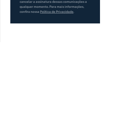
cancelar a assinatura dessas comunicações a
qualquer momento. Para mais informações,
confira nossa
Política de Privacidade
.