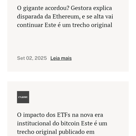
O gigante acordou? Gestora explica
disparada da Ethereum, e se alta vai
continuar Este é um trecho original
publicado em Exame.com. Leia a
matéria completa em
https://exame.com/future-of-
money/gigante-acordou-gestora-
Set 02, 2025
Leia mais
explica-disparada-ethereum-alta-
cont
O impacto dos ETFs na nova era
institucional do bitcoin Este é um
trecho original publicado em