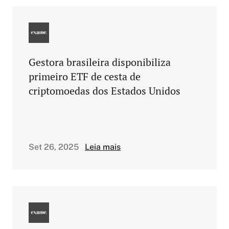
Gestora brasileira disponibiliza
primeiro ETF de cesta de
criptomoedas dos Estados Unidos
Este é um trecho original publicado
em Exame.com. Leia a matéria
completa em
https://exame.com/future-of-
Set 26, 2025
Leia mais
money/gestora-brasileira-
disponibiliza-primeiro-etf-de-ces