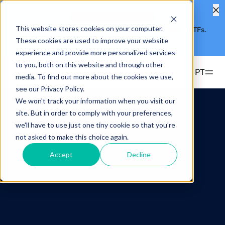
Campanha Publicitária
This website stores cookies on your computer.
Saiba mais sobre como investir em nossos fundos e ETFs.
These cookies are used to improve your website
Clique aqui
experience and provide more personalized services
to you, both on this website and through other
PT
media. To find out more about the cookies we use,
see our Privacy Policy.
We won't track your information when you visit our
Produtos
site. But in order to comply with your preferences,
we'll have to use just one tiny cookie so that you're
FUNDOS ATIVOS
Insights e Educação
not asked to make this choice again.
Crypto Top Performers
UPDATES E INSIGHTS
Accept
Decline
Simulador
Crypto Selection
Visão Geral
Hashdex
Long Biased
Notas do CIO
INSTITUCIONAL
FAQ
Inside the NCI
PREVIDÊNCIA