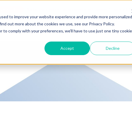
Saiba mais sobre como investir em nossos fundos e ET
blicitária
used to improve your website experience and provide more personalize
find out more about the cookies we use, see our Privacy Policy.
ucação
Simulador
Hashdex
FAQ
r to comply with your preferences, we'll have to use just one tiny cookie
Accept
Decline