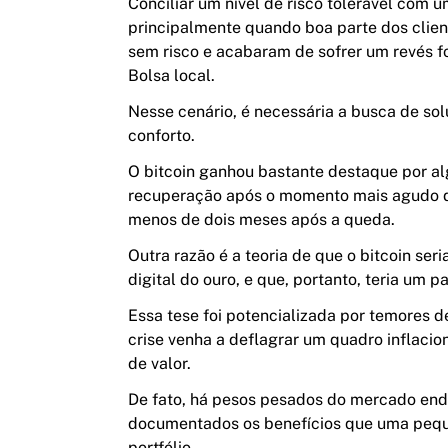
Conciliar um nível de risco tolerável com u
principalmente quando boa parte dos clien
sem risco e acabaram de sofrer um revés f
Bolsa local.
Nesse cenário, é necessária a busca de so
conforto.
O
bitcoin
ganhou bastante destaque por alg
recuperação após o momento mais agudo d
menos de dois meses após a
queda
.
Outra razão é a teoria de que o bitcoin ser
digital
do
ouro
, e que, portanto, teria um
pa
Essa tese foi potencializada por temores
crise venha a deflagrar um quadro inflacio
de valor.
De fato, há pesos pesados do mercado end
documentados os benefícios que uma pequ
portfólio.