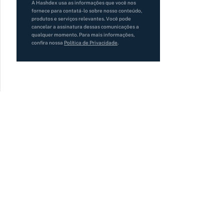
A Hashdex usa as informações que você nos
fornece para contatá-lo sobre nosso conteúdo,
produtos e serviços relevantes. Você pode
cancelar a assinatura dessas comunicações a
qualquer momento. Para mais informações,
confira nossa
Política de Privacidade
.