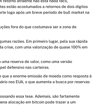
m retorno atraente não está nada fácil,
tes estão acostumados a retornos de dois dígitos
orte logo após um breve período de bull market na
luções fora do que costumava ser a zona de
umas razões. Em primeiro lugar, pela sua rápida
a crise, com uma valorização de quase
100%
em
ia uma
reserva de valor
, como uma
versão
pel defensivo
nas carteiras.
 de que a enorme emissão de moeda como resposta à
nário nos EUA, o que aumenta a busca por reservas
ossando essa tese. Ademais, são fartamente
ena alocação em bitcoin pode trazer a um