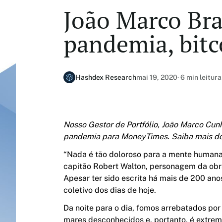
João Marco Bra
pandemia, bitco
Hashdex Research
mai 19, 2020
· 6 min leitura
Nosso Gestor de Portfólio, João Marco Cunha
pandemia para
MoneyTimes
. Saiba mais d
“Nada é tão doloroso para a mente humana
capitão Robert Walton, personagem da obra 
Apesar ter sido escrita há mais de 200 anos
coletivo dos dias de hoje.
Da noite para o dia, fomos arrebatados po
mares desconhecidos e, portanto, é extrem