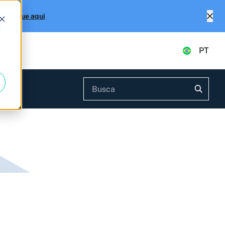
Fs.
Clique aqui
d
PT