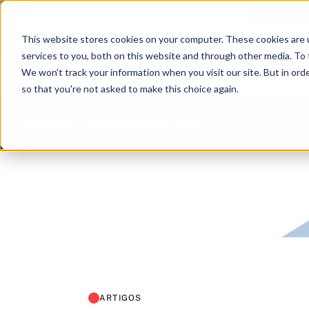
Campanha Pu
This website stores cookies on your computer. These cookies are 
services to you, both on this website and through other media. To 
Produtos
Insights e Ed
We won't track your information when you visit our site. But in orde
so that you're not asked to make this choice again.
Insights e Educação
Artigos
ARTIGOS