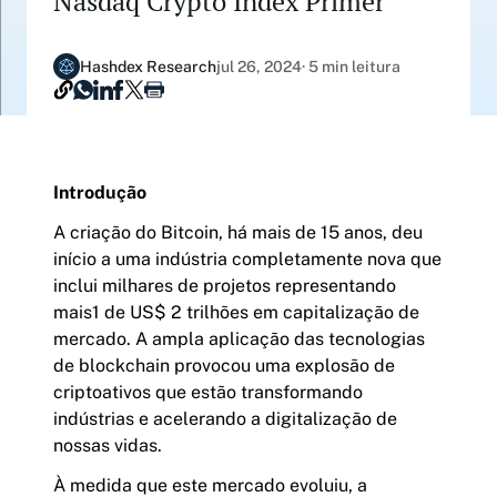
Nasdaq Crypto Index Primer
Sobre nós
Hashdex 40 NCI XP Prev
Primers - Relatórios
Nossa Parceria Nasdaq
Hashdex Research
jul 26, 2024
· 5 min leitura
SulAmérica Hashdex Prev
Artigos
Na mídia
Hashdex High Sharpe Long Biased Prev
Cartas Mensais
Contato
Icatu Hashdex Previdência FIM
Introdução
Carreiras
A criação do Bitcoin, há mais de 15 anos, deu
ETFS
início a uma indústria completamente nova que
Inscreva-se na Newsletter
Nasdaq CME Crypto Index
HASH11
inclui milhares de projetos representando
/subscription
mais1 de US$ 2 trilhões em capitalização de
O melhor de toda nossa expertise, escolhido a
Bitcoin
BITH11
mercado. A ampla aplicação das tecnologias
dedo pelos nossos especialistas.
de blockchain provocou uma explosão de
Ethereum
ETHE11
criptoativos que estão transformando
indústrias e acelerando a digitalização de
Solana
SOLH11
nossas vidas.
XRP
XRPH11
À medida que este mercado evoluiu, a