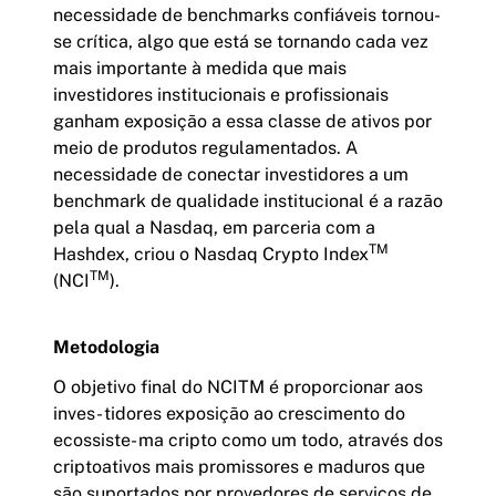
necessidade de benchmarks confiáveis tornou-
Risk Parity Momentum
FOMO11
se crítica, algo que está se tornando cada vez
mais importante à medida que mais
DeFi
DEFI11
investidores institucionais e profissionais
ganham exposição a essa classe de ativos por
Web3
WEB311
meio de produtos regulamentados. A
Metaverso
necessidade de conectar investidores a um
META11
benchmark de qualidade institucional é a razão
Gold & Bitcoin
GBTC11
pela qual a Nasdaq, em parceria com a
TM
Hashdex, criou o Nasdaq Crypto Index
TM
(NCI
).
FUNDOS PASSIVOS
Hashdex 20 NCI
Metodologia
Hashdex 40 NCI
O objetivo final do NCITM é proporcionar aos
inves- tidores exposição ao crescimento do
Hashdex 100 NCI
ecossiste- ma cripto como um todo, através dos
criptoativos mais promissores e maduros que
Hashdex DeFi FIM
são suportados por provedores de serviços de